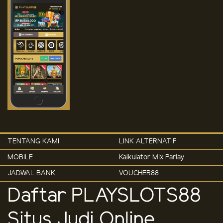
TENTANG KAMI
LINK ALTERNATIF
MOBILE
Kalkulator Mix Parlay
JADWAL BANK
VOUCHER88
Daftar PLAYSLOTS88
Situs Judi Online