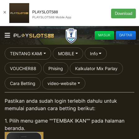
×
PLAYSLOTS88
Download
PLAYSLOTS88 Mobile App
MASUK
DAFTAR
TENTANG KAMI
MOBILE
Info
VOUCHER88
Phising
Kalkulator Mix Parlay
Cara Betting
video-website
Pastikan anda sudah login terlebih dahulu untuk
memulai panduan cara betting berikut:
1. Pilih menu game ""TEMBAK IKAN"" pada halaman
beranda.